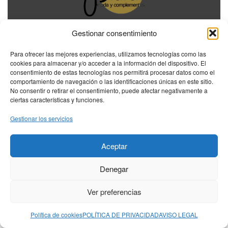
Gestionar consentimiento
MENÚ PRINCIPAL
Para ofrecer las mejores experiencias, utilizamos tecnologías como las
cookies para almacenar y/o acceder a la información del dispositivo. El
MENÚ LEGAL
consentimiento de estas tecnologías nos permitirá procesar datos como el
comportamiento de navegación o las identificaciones únicas en este sitio.
No consentir o retirar el consentimiento, puede afectar negativamente a
DIRECCIÓN
ciertas características y funciones.
Calle Bebricio 27
Gestionar los servicios
26500 Calahorra, La Rioja
Aceptar
Denegar
© 2026 Plural Moda. Todos los derechos reservados.
Ver preferencias
Diseñada por
CPU Digitall
Filtros
Política de cookies
POLÍTICA DE PRIVACIDAD
AVISO LEGAL