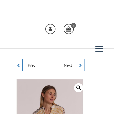
Plural Moda
Crea moda, viste
Plural!
0
Prev
Next
CAMISA CROPPED
CAMISA MANGA CORTA
TACHAS CUELLO MIMI
MIMI MUA
MUA