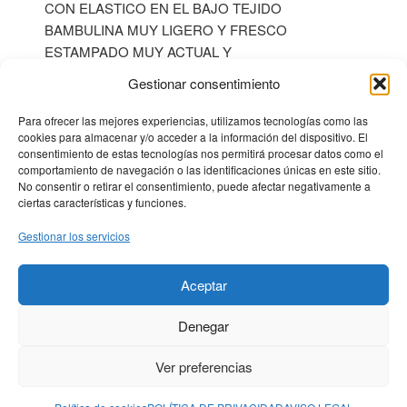
CON ELASTICO EN EL BAJO TEJIDO
BAMBULINA MUY LIGERO Y FRESCO
ESTAMPADO MUY ACTUAL Y
FAVORECEDOR
Gestionar consentimiento
Para ofrecer las mejores experiencias, utilizamos tecnologías como las
cookies para almacenar y/o acceder a la información del dispositivo. El
consentimiento de estas tecnologías nos permitirá procesar datos como el
comportamiento de navegación o las identificaciones únicas en este sitio.
No consentir o retirar el consentimiento, puede afectar negativamente a
ciertas características y funciones.
Gestionar los servicios
MENÚ PRINCIPAL
Aceptar
MENÚ LEGAL
Denegar
DIRECCIÓN
Calle Bebricio 27
Ver preferencias
26500 Calahorra, La Rioja