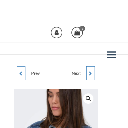
Plural Moda
Crea moda, viste
Plural!
0
Prev
Next
BERMUDA LARGA
BLUSA TOPOS