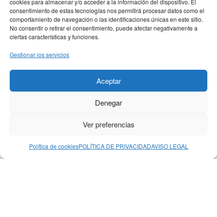
cookies para almacenar y/o acceder a la información del dispositivo. El
consentimiento de estas tecnologías nos permitirá procesar datos como el
comportamiento de navegación o las identificaciones únicas en este sitio.
No consentir o retirar el consentimiento, puede afectar negativamente a
ciertas características y funciones.
Gestionar los servicios
MENÚ PRINCIPAL
Aceptar
MENÚ LEGAL
Denegar
DIRECCIÓN
Calle Bebricio 27
Ver preferencias
26500 Calahorra, La Rioja
Política de cookies
POLÍTICA DE PRIVACIDAD
AVISO LEGAL
© 2026 Plural Moda. Todos los derechos
reservados. Diseñada por
CPU Digitall