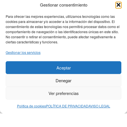
Gestionar consentimiento
Para ofrecer las mejores experiencias, utilizamos tecnologías como las
cookies para almacenar y/o acceder a la información del dispositivo. El
consentimiento de estas tecnologías nos permitirá procesar datos como el
comportamiento de navegación o las identificaciones únicas en este sitio.
No consentir o retirar el consentimiento, puede afectar negativamente a
ciertas características y funciones.
Gestionar los servicios
MENÚ PRINCIPAL
Aceptar
MENÚ LEGAL
Denegar
DIRECCIÓN
Calle Bebricio 27
Ver preferencias
26500 Calahorra, La Rioja
Política de cookies
POLÍTICA DE PRIVACIDAD
AVISO LEGAL