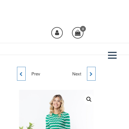
Plural Moda
Crea moda, viste
Plural!
0
Prev
Next
JERSEY CORAZÓN
CAMISETA MARILYN
JJXX