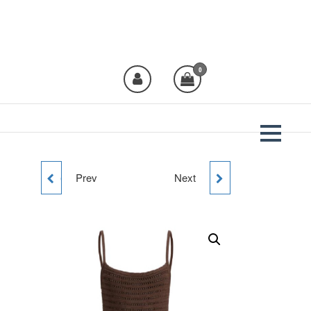
Plural Moda
Crea moda, viste
Plural!
0
Prev
Next
CANISETA M/C DRAGON
TOP ASIMETRICO