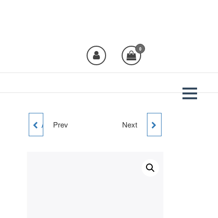
Plural Moda
Crea moda, viste
Plural!
0
Prev
Next
AMERICANA ENTALLADA
BOLSO JUDAS NYLON
LOLA CASADEMUNT
LOLA CASADEMUNT