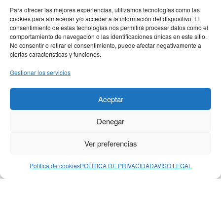
Para ofrecer las mejores experiencias, utilizamos tecnologías como las
cookies para almacenar y/o acceder a la información del dispositivo. El
consentimiento de estas tecnologías nos permitirá procesar datos como el
comportamiento de navegación o las identificaciones únicas en este sitio.
No consentir o retirar el consentimiento, puede afectar negativamente a
ciertas características y funciones.
Gestionar los servicios
MENÚ PRINCIPAL
Aceptar
MENÚ LEGAL
Denegar
DIRECCIÓN
Calle Bebricio 27
Ver preferencias
26500 Calahorra, La Rioja
Política de cookies
POLÍTICA DE PRIVACIDAD
AVISO LEGAL
© 2026 Plural Moda. Todos los derechos