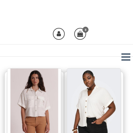
Plural Moda
Crea moda, viste Plural!
0