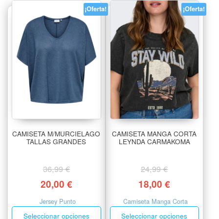
¡Oferta!
¡Oferta!
CAMISETA M/MURCIELAGO
CAMISETA MANGA CORTA
TALLAS GRANDES
LEYNDA CARMAKOMA
36,99
€
24,99
€
20,00
€
18,00
€
Jersey Punto
Camiseta Manga Corta
Seleccionar opciones
Seleccionar opciones