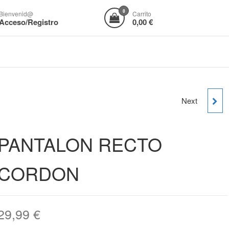
0
Bienvenid@
Carrito
Acceso/Registro
0,00 €
Next
CANISETA M/C DRAGON
PANTALON RECTO
CORDON
29,99
€