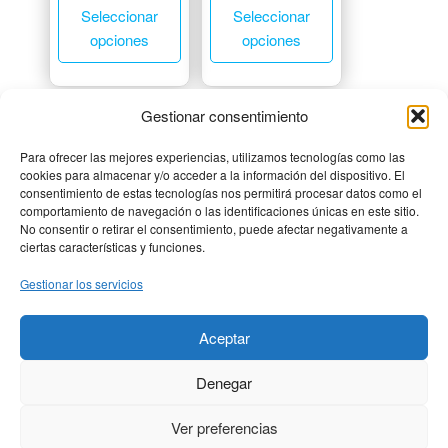
Seleccionar
Seleccionar
opciones
opciones
Gestionar consentimiento
Para ofrecer las mejores experiencias, utilizamos tecnologías como las
cookies para almacenar y/o acceder a la información del dispositivo. El
consentimiento de estas tecnologías nos permitirá procesar datos como el
comportamiento de navegación o las identificaciones únicas en este sitio.
No consentir o retirar el consentimiento, puede afectar negativamente a
ciertas características y funciones.
Gestionar los servicios
MENÚ PRINCIPAL
Aceptar
MENÚ LEGAL
Denegar
DIRECCIÓN
Calle Bebricio 27
Ver preferencias
26500 Calahorra, La Rioja