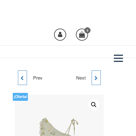
Plural Moda
Crea moda, viste
Plural!
0
Prev
Next
VESTIDO MINI VOLANTE
TOP ASIMETRICO
CROCHET
TIRANTE
¡Oferta!