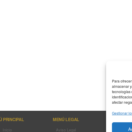
Para ofrecer
almacenar y/
tecnologías
identificaci
afectar nega
Gestionar lo
 PRINCIPAL
MENÚ LEGAL
DIRECCI
A
Calle Bebric
Inicio
Aviso Legal