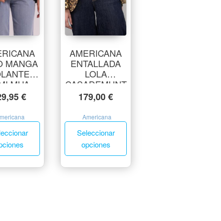
ERICANA
AMERICANA
O MANGA
ENTALLADA
OLANTE
LOLA
MI MUA
CASADEMUNT
29,95
€
179,00
€
mericana
Americana
leccionar
Seleccionar
pciones
opciones