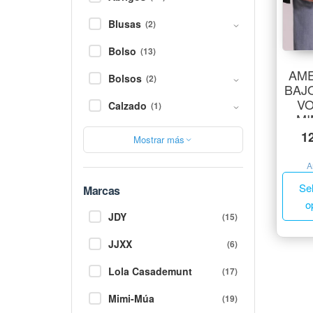
Blusas
(2)
Bolso
(13)
AM
Bolsos
(2)
BAJ
V
Calzado
(1)
MI
1
Mostrar más
A
Se
Marcas
o
JDY
(15)
JJXX
(6)
Lola Casademunt
(17)
Mimi-Múa
(19)